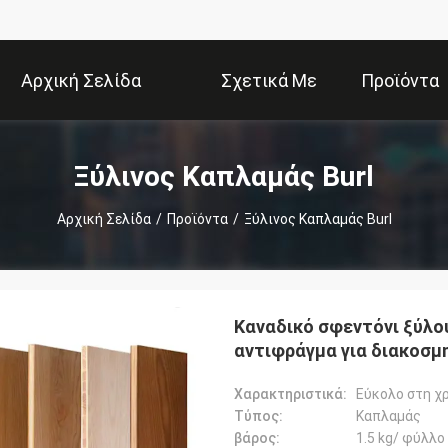
Αρχική Σελίδα
Σχετικά Με
Προϊόντα
Εμάς
Ξύλινος Καπλαμάς Burl
Αρχική Σελίδα
/
Προϊόντα
/
Ξύλινος Καπλαμάς Burl
Καναδικό σφεντόνι ξύλο
αντιφράγμα για διακοσμ
Χαρακτηριστικά:
Εύκολο στη χρ
Τύπος:
Καπλαμάς
βάρος:
1.5 kg/ φύλλο