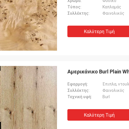
Χρώμα:
Φυσικό
Τύπος:
Καπλαμάς
Συλλέκτης:
Φαινολικός
Καλύτερη Τιμή
Αμερικάνικο Burl Plain W
Εφαρμογή:
Έπιπλα, ντουλ
Συλλέκτης:
Φαινολικός
Τεχνική υφή:
Burl
Καλύτερη Τιμή