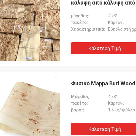
κάλυψη από κάλυψη από
μέγεθος:
4'x8'
πακέτο:
Καρτόνι
Χαρακτηριστικά:
Εύκολο στη χρ
Καλύτερη Τιμή
Φυσικό Mappa Burl Wood
Μέγεθος:
4'x8'
πακέτο:
Καρτόνι
βάρος:
1.5 kg/ φύλλο
Καλύτερη Τιμή