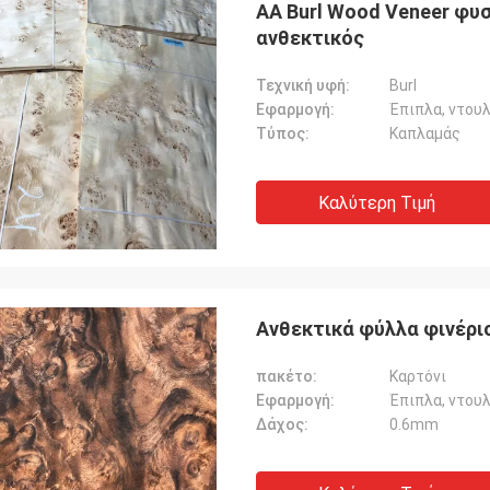
AA Burl Wood Veneer φυ
ανθεκτικός
Τεχνική υφή:
Burl
Εφαρμογή:
Έπιπλα, ντουλ
Τύπος:
Καπλαμάς
Καλύτερη Τιμή
Ανθεκτικά φύλλα φινέρι
πακέτο:
Καρτόνι
Εφαρμογή:
Έπιπλα, ντουλ
Δάχος:
0.6mm