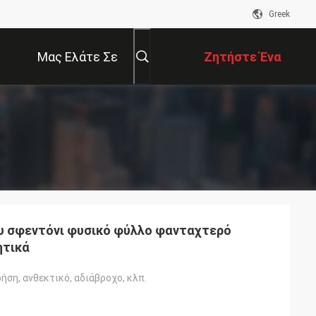
Greek
Μας Ελάτε Σε
Ζητήστε Ένα
Επαφή Με
Απόσπασμα
υ σφεντόνι φυσικό φύλλο φανταχτερό
ητικά
ήση, ανθεκτικό, αδιάβροχο, κλπ.