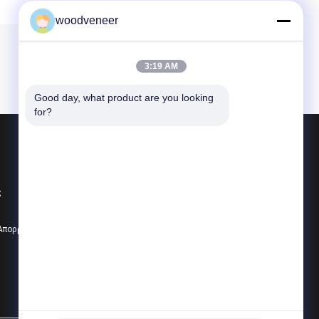
woodveneer
3:19 AM
Good day, what product are you looking 
for?
Προϊόντα
Καπλαμάς από φυσικό ξύλο
ς
Βαμμένος ξύλινος καπλαμάς
Φαλερί δαπέδου ξύλου
 Απορρήτου
Όλες οι κατηγορίες