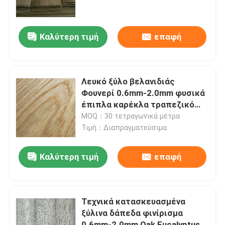
Γύρος εργοστασίων
Καλύτερη τιμή
επαφή
Ποιοτικός έλεγχος
Λευκό ξύλο βελανιδιάς
Επαφή ΗΠΑ
Φουνερί 0.6mm-2.0mm φυσικά
έπιπλα καρέκλα τραπεζικό
δέρμα
MOQ：30 τετραγωνικά μέτρα
Ζητήστε ένα απόσπασμα
Τιμή：Διαπραγματεύσιμα
Καπλαμάς από φυσικό ξύλο
Καλύτερη τιμή
επαφή
Βαμμένος ξύλινος καπλαμάς
Τεχνικά κατασκευασμένα
ξύλινα δάπεδα φινίρισμα
Φαλερί δαπέδου ξύλου
0.6mm-2.0mm Oak Eucalyptus