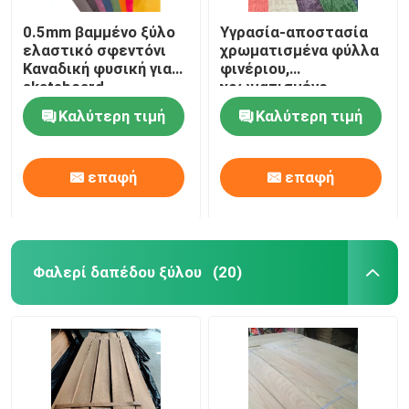
0.5mm βαμμένο ξύλο
Υγρασία-αποστασία
ελαστικό σφεντόνι
χρωματισμένα φύλλα
Καναδική φυσική για
φινέριου,
skateboard
χρωματισμένο
Fingerboard
πράσινο μωβ 0,5 mm
Καλύτερη τιμή
Καλύτερη τιμή
φινέριου ξύλου
επαφή
επαφή
Φαλερί δαπέδου ξύλου
(20)