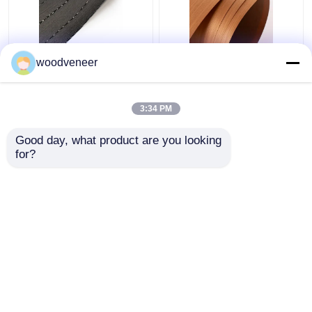
Αδιάβροχη
Διακοσμητικό φινέρι
woodveneer
κατασκευασμένη
από δέντρο τικ,
ξύλινη επικάλυψη με
Επαγγελματικά
υπεριώδη κάλυψη για
ανασυσταθέν φύλλο
3:34 PM
το προσώπου
φινέρι ξύλου
Καλύτερη τιμή
Καλύτερη τιμή
αντιστρόφου
Good day, what product are you looking 
for?
επαφή
επαφή
Δείτε περισσότερων
Αρχική Σελίδα
Περίπου εμείς
επαφή
Desktop Site
Sitemap
Privacy Policy