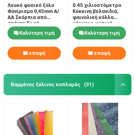
Λευκό φυσικό ξύλο
0.45 χιλιοστόμετρα
Φανίρισμα 0,45mm Α/
Κόκκινη βελανιδιά,
ΑΑ Σκόρπια από
φαινολική κόλλα
στάχτη Σοφή
κόκκους φυσικά
επιφάνεια
φύλλα βελανιδιάς
Καλύτερη τιμή
Καλύτερη τιμή
επαφή
επαφή
Βαμμένος ξύλινος καπλαμάς
(31)