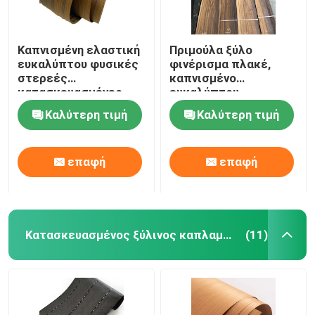
Καπνισμένη ελαστική
Πριμούλα ξύλο
ευκαλύπτου φυσικές
φινέρισμα πλακέ,
στερεές
καπνισμένο
κατασκευασμένες
ευκαλύπτου
ξύλινες επικάλυψεις
φινέρισμα 0,5 mm για
Καλύτερη τιμή
Καλύτερη τιμή
το δάπεδο
επαφή
επαφή
Κατασκευασμένος ξύλινος καπλαμάς
(11)