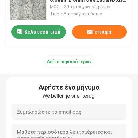
Plywood
MOQ：30 τετραγωνικά μέτρα
Τιμή：Διαπραγματεύσιμα
Καπνισμένος καπλαμάς
Καλύτερη τιμή
επαφή
Κατασκευασμένος ξύλινος καπλαμάς
Φανίρισμα που καλύπτεται από χαρτί
Δείτε περισσότερων
Επικάλυψη περιστροφικής κοπής
Αφήστε ένα μήνυμα
Ξύλινος καπλαμάς Burl
We bellen je snel terug!
Ξύλινη ζώνη ακρών
Κοντραπλακέ καπλαμάδων σκληρού ξύλου