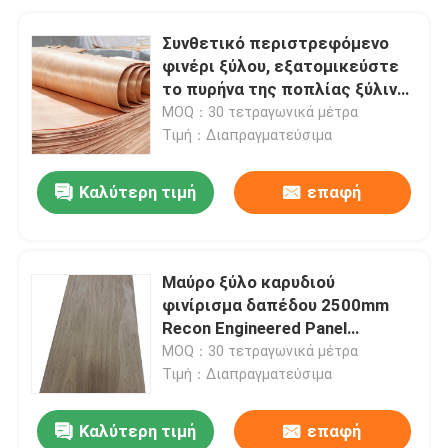
Συνθετικό περιστρεφόμενο
φινέρι ξύλου, εξατομικεύστε
το πυρήνα της ποπλίας ξύλινο
φινέρι προσώπου
MOQ：30 τετραγωνικά μέτρα
Τιμή：Διαπραγματεύσιμα
Καλύτερη τιμή
επαφή
Μαύρο ξύλο καρυδιού
φινίρισμα δαπέδου 2500mm
Recon Engineered Panel
ανθεκτικό στην φθορά
MOQ：30 τετραγωνικά μέτρα
Τιμή：Διαπραγματεύσιμα
Καλύτερη τιμή
επαφή