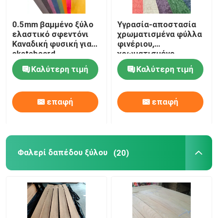
0.5mm βαμμένο ξύλο
Υγρασία-αποστασία
ελαστικό σφεντόνι
χρωματισμένα φύλλα
Καναδική φυσική για
φινέριου,
skateboard
χρωματισμένο
Fingerboard
πράσινο μωβ 0,5 mm
Καλύτερη τιμή
Καλύτερη τιμή
φινέριου ξύλου
επαφή
επαφή
Φαλερί δαπέδου ξύλου
(20)