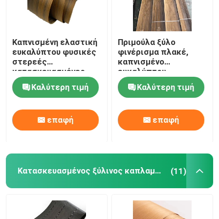
Καπνισμένη ελαστική
Πριμούλα ξύλο
ευκαλύπτου φυσικές
φινέρισμα πλακέ,
στερεές
καπνισμένο
κατασκευασμένες
ευκαλύπτου
ξύλινες επικάλυψεις
φινέρισμα 0,5 mm για
Καλύτερη τιμή
Καλύτερη τιμή
το δάπεδο
επαφή
επαφή
Κατασκευασμένος ξύλινος καπλαμάς
(11)