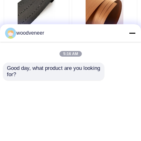
Αδιάβροχη
Διακοσμητικό φινέρι
woodveneer
κατασκευασμένη
από δέντρο τικ,
ξύλινη επικάλυψη με
Επαγγελματικά
υπεριώδη κάλυψη για
ανασυσταθέν φύλλο
5:16 AM
το προσώπου
φινέρι ξύλου
Καλύτερη τιμή
Καλύτερη τιμή
αντιστρόφου
Good day, what product are you looking 
for?
επαφή
επαφή
Δείτε περισσότερων
Αρχική Σελίδα
Περίπου εμείς
επαφή
Desktop Site
Sitemap
Privacy Policy