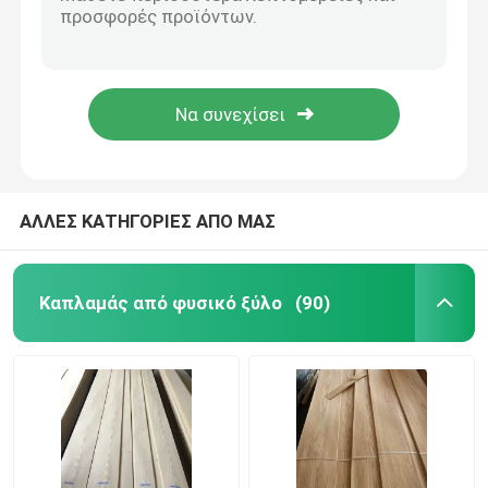
Σκοτεινό πράσινο ξύλο, μελαμίνη κόλλα FSC ευθεία χρωματιστά φύλλα
Πτηνόφθαλμος χρωματισμένο ξύλινο φινέρι 0,70mm Ελαφρύ γκρι διακοσμητικό φύλλο για δακτυλόφωτο
Καπνισμένος καπλαμάς
Χρωματισμένο ελαφρύ χρώμα ελαστικό, μελαμίνιο μωβ ελαστικό για μάτια πουλιών ελαστικό σφεντόνι
Μπλε χρωματισμένο ξύλο φινίρισμα φτερό υποστήριξη φύλλα ρολ υγρασία 1,5 mm πάχος
Κατασκευασμένος ξύλινος καπλαμάς
Χρωματιστή φυσική βαμμένη ξύλινη επένδυση Πιστοποίηση FSC 0,6 mm Ανεπυρόβλητη
Φανίρισμα που καλύπτεται από χαρτί
ΑΛΛΕΣ ΚΑΤΗΓΟΡΙΕΣ ΑΠΟ ΜΑΣ
Επικάλυψη περιστροφικής κοπής
Καπλαμάς από φυσικό ξύλο
(90)
Ξύλινος καπλαμάς Burl
Ξύλινη ζώνη ακρών
Κοντραπλακέ καπλαμάδων σκληρού ξύλου