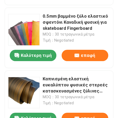
0.5mm βαμμένο ξύλο ελαστικό
σφεντόνι Καναδική φυσική για
skateboard Fingerboard
MOQ：30 τετραγωνικά μέτρα
Τιμή：Negotiated
Καλύτερη τιμή
επαφή
Καπνισμένη ελαστική
Σπίτι
ευκαλύπτου φυσικές στερεές
κατασκευασμένες ξύλινες
επικάλυψεις
MOQ：30 τετραγωνικά μέτρα
Προϊόντα
Τιμή：Negotiated
Περίπου εμείς