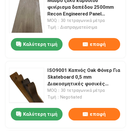
Μαύρο ξύλο καρυδιού
φινίρισμα δαπέδου 2500mm
Recon Engineered Panel
ανθεκτικό στην φθορά
MOQ：30 τετραγωνικά μέτρα
Τιμή：Διαπραγματεύσιμα
Καλύτερη τιμή
επαφή
ISO9001 Καπνός Oak Φόνερ Για
Skateboard 0,5 mm
Διακοσμητικές φυσικές
επικαλύψεις
MOQ：30 τετραγωνικά μέτρα
Τιμή：Negotiated
Καλύτερη τιμή
επαφή