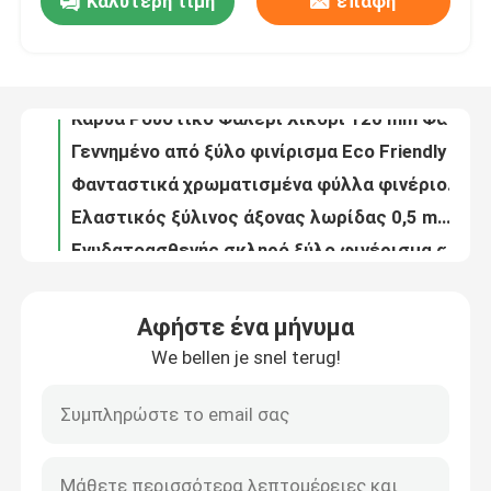
Καλύτερη τιμή
επαφή
Ευθύς καπλαμάς δρύινου ξύλου σιταριού άσπρος
Καρυά Ρουστικό Φαλερί Χικόρι 120 mm Φαλερί φυσικού ξύλου
Γύρος εργοστασίων
Γεννημένο από ξύλο φινίρισμα Eco Friendly Moldproof 0.6mm πάχος
Φανταστικά χρωματισμένα φύλλα φινέριου, ανθεκτικά στα UV, πλάκα αντιστρόφου με κυλιόμενη κοπή
Ποιοτικός έλεγχος
Ελαστικός ξύλινος άξονας λωρίδας 0,5 mm κολλητική ταινία ταινίας
Ενυδατοασθενής σκληρό ξύλο φινέρισμα αντιστρόφου Κέντρο Birch 4x8 μήκος προσαρμοσμένο
Επαφή ΗΠΑ
Φυσικό μαύρο καρύδι βουνό ίσιο σπόρο στερεό ξύλο φινίρισμα οικιακό πάνελ πόρτα πάνελ πάτωμα διακοσμητικό πάνελ φινίρισμα
Φυσική λευκή βελανιδιά βουνού ευθεία σπόρος φένερι οικιακό πάνελ πόρτα πάνελ διακοσμητικό πάνελ φένερι χειροποίητο φένερι
Ανεπυρόβλητο
Ζητήστε ένα απόσπασμα
Φυσικό βαμμένο ξύλο Φανίρισμα χρωματισμένο ISO9001 Εσωτερική διακόσμηση
Αφήστε ένα μήνυμα
Ροταριακή κοπή χρωματιστή ξύλινη φινίρισμα φυσικό ISO9001 για τοίχους
Καπλαμάς από φυσικό ξύλο
We bellen je snel terug!
UV Topcoat Teak Veneer Plywood Τεχνολογικά φύλλα 25mm για τοίχους
Υγρασία-αποστασία χρωματισμένα φύλλα φινέριου, χρωματισμένο πράσινο μωβ 0,5 mm φινέριου ξύλου
Βαμμένος ξύλινος καπλαμάς
Πορτοκαλί χρωματισμένα διακοσμητικά φύλλα φινέριου ξύλου, χρωματισμένο φινέριου ξύλου 0,6 mm-3 mm
Ροζ δαντέλα βαμμένο ξύλο φινίρισμα φυσική αντοχή στην φθορά 0,6 mm-3 mm για χειροτεχνία
Φαλερί δαπέδου ξύλου