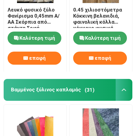
Λευκό φυσικό ξύλο
0.45 χιλιοστόμετρα
Φανίρισμα 0,45mm Α/
Κόκκινη βελανιδιά,
ΑΑ Σκόρπια από
φαινολική κόλλα
στάχτη Σοφή
κόκκους φυσικά
επιφάνεια
φύλλα βελανιδιάς
Καλύτερη τιμή
Καλύτερη τιμή
επαφή
επαφή
Βαμμένος ξύλινος καπλαμάς
(31)