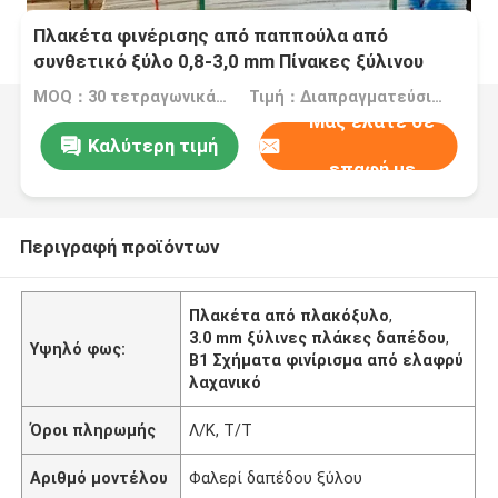
Πλακέτα φινέρισης από παππούλα από
συνθετικό ξύλο 0,8-3,0 mm Πίνακες ξύλινου
δαπέδου B1
MOQ：30 τετραγωνικά μέτρα
Τιμή：Διαπραγματεύσιμα
Μας ελάτε σε
Καλύτερη τιμή
επαφή με
Περιγραφή προϊόντων
Πλακέτα από πλακόξυλο
,
3.0 mm ξύλινες πλάκες δαπέδου
,
Υψηλό φως:
Β1 Σχήματα φινίρισμα από ελαφρύ
λαχανικό
Όροι πληρωμής
Λ/Κ, Τ/Τ
Αριθμό μοντέλου
Φαλερί δαπέδου ξύλου