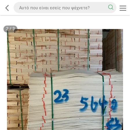
2
/
3