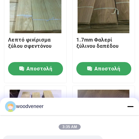
Γύρος εργοστασίων
Ποιοτικός έλεγχος
Λεπτό φινίρισμα
1.7mm Φαλερί
ξύλου σφεντόνου
ξύλινου δαπέδου
Επαφή ΗΠΑ
Αποστολή
Αποστολή
Ζητήστε ένα απόσπασμα
ερώτησης
ερώτησης
Καπλαμάς από φυσικό ξύλο
woodveneer
Βαμμένος ξύλινος καπλαμάς
3:35 AM
Φαλερί δαπέδου ξύλου