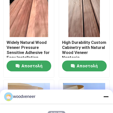
Γύρος εργοστασίων
Ποιοτικός έλεγχος
Widely Natural Wood
High Durability Custom
Επαφή ΗΠΑ
Veneer Pressure
Cabinetry with Natural
Sensitive Adhesive for
Wood Veneer
Easy Installation
Nontoxic
Ζητήστε ένα απόσπασμα
Αποστολή
Αποστολή
ερώτησης
ερώτησης
Καπλαμάς από φυσικό ξύλο
Βαμμένος ξύλινος καπλαμάς
woodveneer
Φαλερί δαπέδου ξύλου