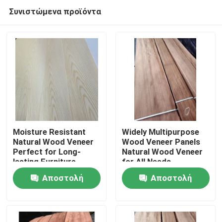
Συνιστώμενα προϊόντα
Moisture Resistant
Widely Multipurpose
Natural Wood Veneer
Wood Veneer Panels
Perfect for Long-
Natural Wood Veneer
Σπίτι
lasting Furniture
for All Needs
Αποστολή
Αποστολή
Προϊόντα
ερώτησης
ερώτησης
Περίπου εμείς