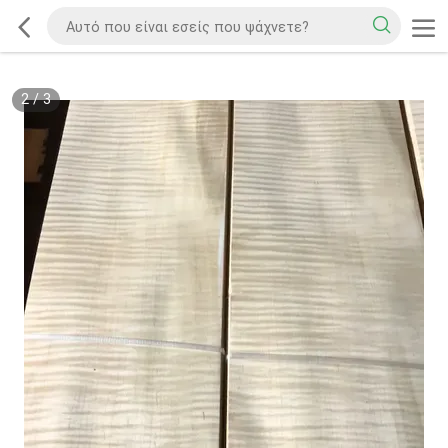
2
/
3