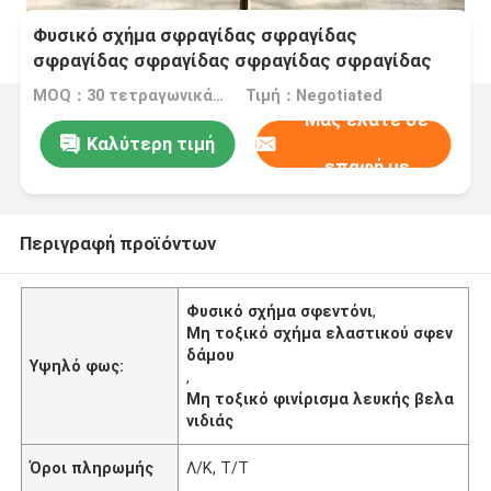
Φυσικό σχήμα σφραγίδας σφραγίδας
σφραγίδας σφραγίδας σφραγίδας σφραγίδας
σφραγίδας σφραγίδας
MOQ：30 τετραγωνικά μέτρα
Τιμή：Negotiated
Μας ελάτε σε
Καλύτερη τιμή
επαφή με
Περιγραφή προϊόντων
Φυσικό σχήμα σφεντόνι
,
Μη τοξικό σχήμα ελαστικού σφεν
δάμου
Υψηλό φως:
,
Μη τοξικό φινίρισμα λευκής βελα
νιδιάς
Όροι πληρωμής
Λ/Κ, Τ/Τ