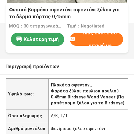
Φυσικό βαμμένο σφεντόνι σφεντόνι ξύλου για
το δέρμα πόρτας 0,45mm
MOQ：30 τετραγωνικά μέτρα
Τιμή：Negotiated
Μας ελάτε σε
Καλύτερη τιμή
επαφή με
Περιγραφή προϊόντων
Πλακέτα σφεντόνι
,
Φαρέτα ξύλου πουλιού πουλιού
,
Υψηλό φως:
0.45mm Birdseye Wood Veneer (Πα
ραπέτασμα ξύλου για το Birdseye)
Όροι πληρωμής
Λ/Κ, Τ/Τ
Αριθμό μοντέλου
Φανίρισμα ξύλου σφεντόνι