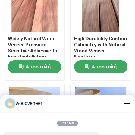
Γύρος εργοστασίων
Ποιοτικός έλεγχος
Widely Natural Wood
High Durability Custom
Veneer Pressure
Cabinetry with Natural
Sensitive Adhesive for
Wood Veneer
Επαφή ΗΠΑ
Easy Installation
Nontoxic
Αποστολή
Αποστολή
Ζητήστε ένα απόσπασμα
ερώτησης
ερώτησης
Καπλαμάς από φυσικό ξύλο
woodveneer
Βαμμένος ξύλινος καπλαμάς
8:07 PM
Φαλερί δαπέδου ξύλου