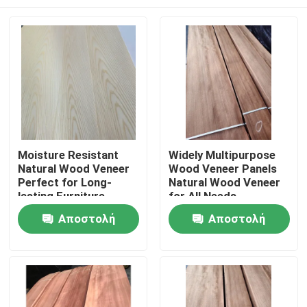
Moisture Resistant
Widely Multipurpose
Natural Wood Veneer
Wood Veneer Panels
Perfect for Long-
Natural Wood Veneer
lasting Furniture
for All Needs
Σπίτι
Αποστολή
Αποστολή
ερώτησης
ερώτησης
Προϊόντα
Περίπου εμείς