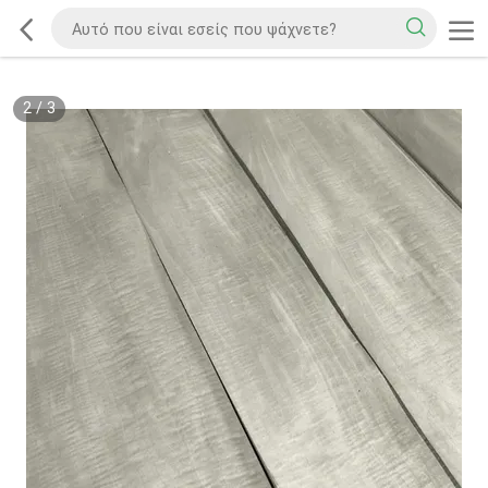
2
/
3