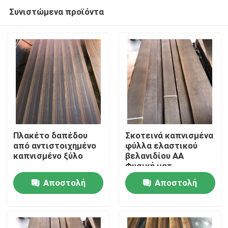
Συνιστώμενα προϊόντα
Πλακέτο δαπέδου
Σκοτεινά καπνισμένα
από αντιστοιχημένο
φύλλα ελαστικού
καπνισμένο ξύλο
βελανιδίου AA
Σπίτι
Φυσική ματ
επιφάνεια 0,5 mm
Αποστολή
Αποστολή
Προσαρμόσιμα
Προϊόντα
ερώτησης
ερώτησης
Περίπου εμείς