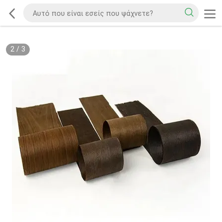
2
/
3