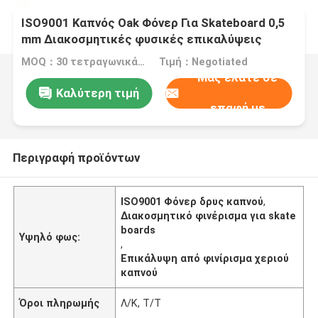
ISO9001 Καπνός Oak Φόνερ Για Skateboard 0,5
mm Διακοσμητικές φυσικές επικαλύψεις
MOQ：30 τετραγωνικά μέτρα
Τιμή：Negotiated
Μας ελάτε σε
Καλύτερη τιμή
επαφή με
Περιγραφή προϊόντων
ISO9001 Φόνερ δρυς καπνού
,
Διακοσμητικό φινέρισμα για skate
boards
Υψηλό φως:
,
Επικάλυψη από φινίρισμα χεριού
καπνού
Όροι πληρωμής
Λ/Κ, Τ/Τ