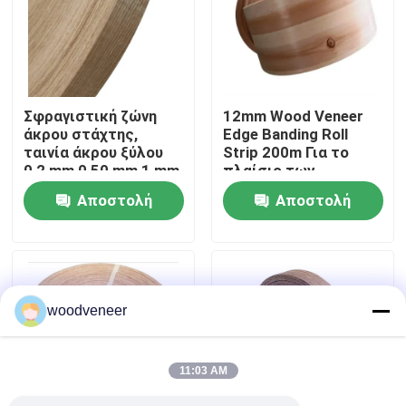
Γύρος εργοστασίων
Ποιοτικός έλεγχος
Σφραγιστική ζώνη
12mm Wood Veneer
άκρου στάχτης,
Edge Banding Roll
ταινία άκρου ξύλου
Strip 200m Για το
Επαφή ΗΠΑ
0,2 mm 0,50 mm 1 mm
πλαίσιο των
επίπλων MDF
Αποστολή
Αποστολή
Ζητήστε ένα απόσπασμα
ερώτησης
ερώτησης
Καπλαμάς από φυσικό ξύλο
woodveneer
Βαμμένος ξύλινος καπλαμάς
11:03 AM
Φαλερί δαπέδου ξύλου