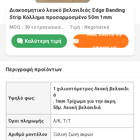
Διακοσμητικό λευκό βελανιδιάς Edge Banding
Strip Κόλλημα προσαρμοσμένο 50m 1mm
MOQ：30 τετραγωνικά μέτρα
Τιμή：Negotiated
Μας ελάτε σε
Καλύτερη τιμή
επαφή με
Περιγραφή προϊόντων
1 χιλιοστόμετρος Λευκή βελανιδι
ά
Υψηλό φως:
,
1mm Τρίχωμα για την άκρη
,
50μ. Λευκή βελανιδιά
Όροι πληρωμής
Λ/Κ, Τ/Τ
Αριθμό μοντέλου
Ξύλινη ζώνη ακρών