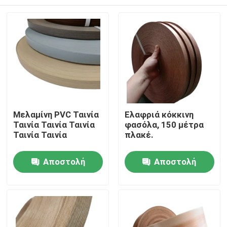
Μελαμίνη PVC Ταινία
Ελαφριά κόκκινη
Ταινία Ταινία Ταινία
φασόλα, 150 μέτρα
Ταινία Ταινία
πλακέ.
Σπίτι
Αποστολή
Αποστολή
ερώτησης
ερώτησης
Προϊόντα
Περίπου εμείς