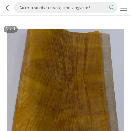
2
/
3