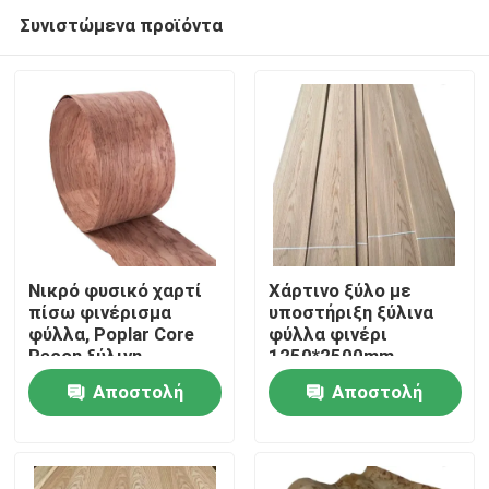
Συνιστώμενα προϊόντα
Νικρό φυσικό χαρτί
Χάρτινο ξύλο με
πίσω φινέρισμα
υποστήριξη ξύλινα
φύλλα, Poplar Core
φύλλα φινέρι
Σπίτι
Recon ξύλινη
1250*2500mm
φινέρισμα
Φυσικό κόκκινο
Αποστολή
Αποστολή
δρύολο
Προϊόντα
ερώτησης
ερώτησης
Περίπου εμείς