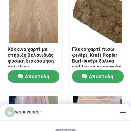
Γύρος εργοστασίων
Ποιοτικός έλεγχος
Κόκκινο χαρτί με
Γλυκό χαρτί πίσω
Επαφή ΗΠΑ
στήριξη βελανιδιάς
φινέρι, Kraft Poplar
φυσική διακόσμηση
Burl Φινέρι ξύλινα
επίπλων
φύλλα για στρογγυλό
Ζητήστε ένα απόσπασμα
1250*2500mm
τραπέζι
Αποστολή
Αποστολή
ερώτησης
ερώτησης
Καπλαμάς από φυσικό ξύλο
Βαμμένος ξύλινος καπλαμάς
woodveneer
Φαλερί δαπέδου ξύλου