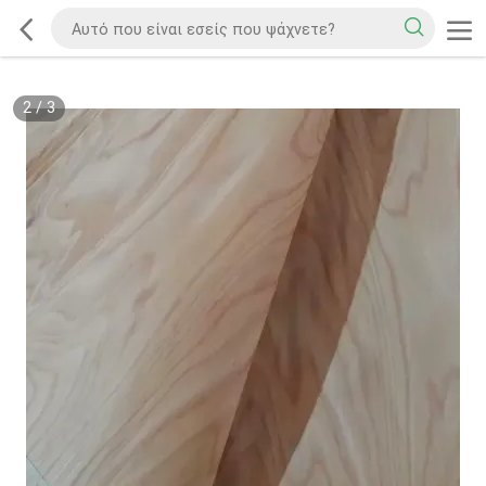
2
/
3