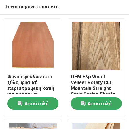
Συνιστώμενα προϊόντα
Φόνερ φύλλων από
OEM Ελμ Wood
ξύλο, φυσική
Veneer Rotary Cut
περιστροφική κοπή
Mountain Straight
Σπίτι
για εμπορική
Grain Facing Sheets
αντιφράγματα
(Ελμ ξύλο ελαστικό)
Αποστολή
Αποστολή
Προϊόντα
ερώτησης
ερώτησης
Περίπου εμείς