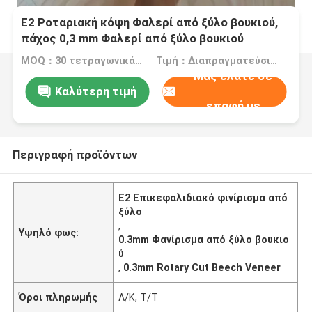
Ε2 Ροταριακή κόψη Φαλερί από ξύλο βουκιού,
πάχος 0,3 mm Φαλερί από ξύλο βουκιού
MOQ：30 τετραγωνικά μέτρα
Τιμή：Διαπραγματεύσιμα
Μας ελάτε σε
Καλύτερη τιμή
επαφή με
Περιγραφή προϊόντων
Ε2 Επικεφαλιδιακό φινίρισμα από
ξύλο
,
Υψηλό φως:
0.3mm Φανίρισμα από ξύλο βουκιο
ύ
,
0.3mm Rotary Cut Beech Veneer
Όροι πληρωμής
Λ/Κ, Τ/Τ