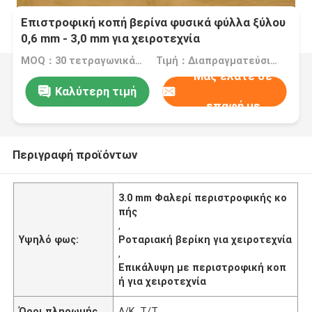
Επιστροφική κοπή βερίνα φυσικά φύλλα ξύλου
0,6 mm - 3,0 mm για χειροτεχνία
MOQ：30 τετραγωνικά μέτρα
Τιμή：Διαπραγματεύσιμα
Μας ελάτε σε
Καλύτερη τιμή
επαφή με
Περιγραφή προϊόντων
3.0 mm Φαλερί περιστροφικής κο
πής
,
Υψηλό φως:
Ροταριακή βερίκη για χειροτεχνία
,
Επικάλυψη με περιστροφική κοπ
ή για χειροτεχνία
Όροι πληρωμής
Λ/Κ, Τ/Τ