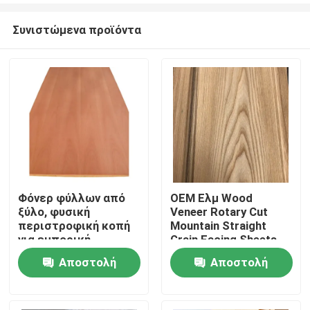
Συνιστώμενα προϊόντα
Φόνερ φύλλων από
OEM Ελμ Wood
ξύλο, φυσική
Veneer Rotary Cut
Σπίτι
περιστροφική κοπή
Mountain Straight
για εμπορική
Grain Facing Sheets
αντιφράγματα
(Ελμ ξύλο ελαστικό)
Αποστολή
Αποστολή
Προϊόντα
ερώτησης
ερώτησης
Περίπου εμείς