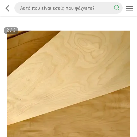
2
/
3